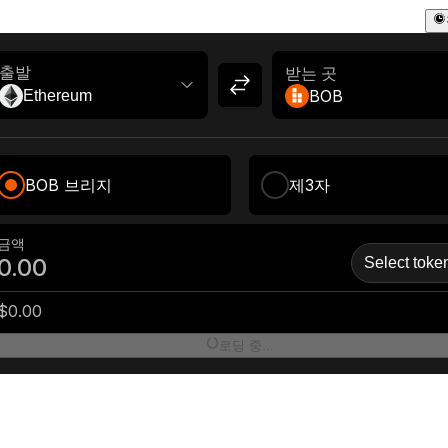
받는 곳
출발
BOB
Ethereum
BOB 브리지
제3자
금액
Select toke
$0.00
로딩 중...