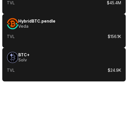
TVL
$45.4M
HybridBTC.pendle
Veda
TVL
$156.1K
BTC+
Solv
TVL
$24.9K