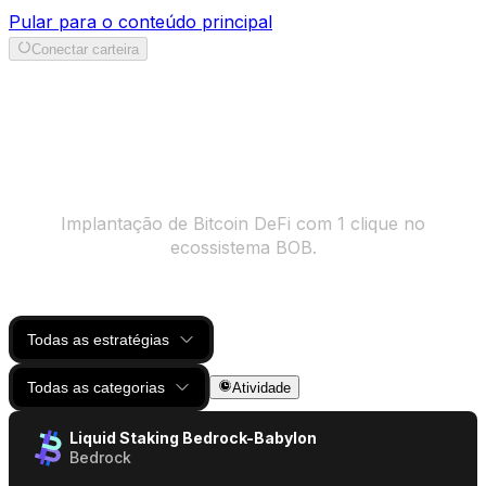
Pular para o conteúdo principal
Conectar carteira
Ganhar
Implantação de Bitcoin DeFi com 1 clique no
ecossistema BOB.
Todas as estratégias
Todas as categorias
Atividade
Liquid Staking Bedrock-Babylon
Bedrock