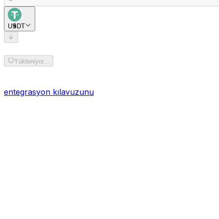
USDT
Alıcı adresi ekle
Yükleniyor...
BOB Ağ Geçidi
tarafından desteklenmektedir.
entegrasyon kılavuzunu
keşfedin.