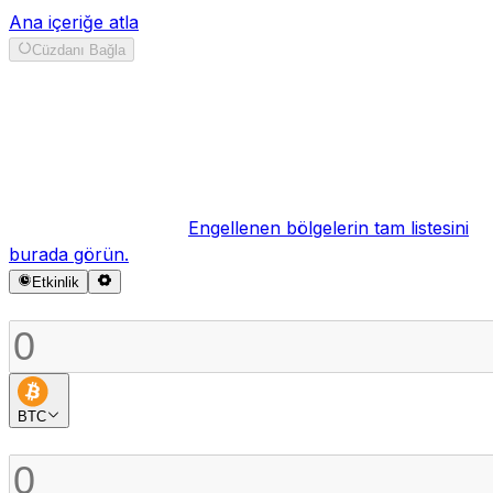
Ana içeriğe atla
Cüzdanı Bağla
Takas
Görünüşe göre bölgeniz hizmet şartlarımız kapsamında
şu anda engellenmiş.
Engellenen bölgelerin tam listesini
burada görün.
Etkinlik
Satmak
BTC
Satın almak